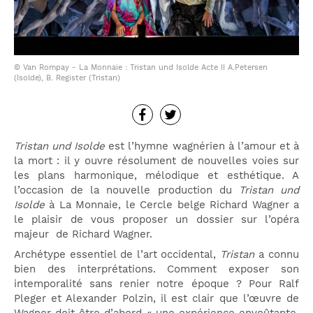
© Van Rompay - La Monnaie : Tristan und Isolde Acte II A.Petersen
(Isolde), B. Register (Tristan)
Tristan und Isolde
est l’hymne wagnérien à l’amour et à
la mort : il y ouvre résolument de nouvelles voies sur
les plans harmonique, mélodique et esthétique. A
l’occasion de la nouvelle production du
Tristan und
Isolde
à La Monnaie, le Cercle belge Richard Wagner a
le plaisir de vous proposer un dossier sur l’opéra
majeur de Richard Wagner.
Archétype essentiel de l’art occidental,
Tristan
a connu
bien des interprétations. Comment exposer son
intemporalité sans renier notre époque ? Pour Ralf
Pleger et Alexander Polzin, il est clair que l’œuvre de
Wagner doit être d’abord « une expérience envoûtante,