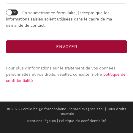
En soumettant ce formulaire, j'accepte que les
informations saisies soient utilisées dans le cadre de ma
demande de contact.
Pour plus d'informations sur le traitement de vos données
personnelles et vos droits, veuillez consulter notre
politique de
confidentialité
© 2026 Cercle belge francophone Richard Wagner asbl | Tous droits
réservés
Mentions légales
|
Politique de confidentialité