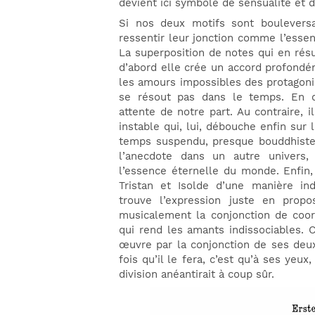
devient ici symbole de sensualité et de
Si nos deux motifs sont boulevers
ressentir leur jonction comme l’esse
La superposition de notes qui en résu
d’abord elle crée un accord profondém
les amours impossibles des protagonist
se résout pas dans le temps. En d
attente de notre part. Au contraire, 
instable qui, lui, débouche enfin sur l
temps suspendu, presque bouddhiste
l’anecdote dans un autre univers,
l’essence éternelle du monde. Enfin, 
Tristan et Isolde d’une manière indi
trouve l’expression juste en pro
musicalement la conjonction de coor
qui rend les amants indissociables.
œuvre par la conjonction de ses deux
fois qu’il le fera, c’est qu’à ses yeux
division anéantirait à coup sûr.