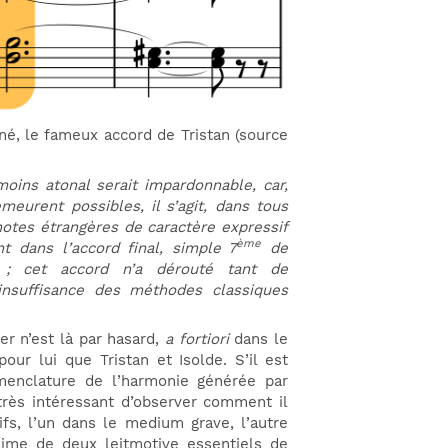
gné, le fameux accord de Tristan (source
oins atonal serait impardonnable, car,
meurent possibles, il s’agit, dans tous
otes étrangères de caractère expressif
ème
 dans l’accord final, simple 7
de
; cet accord n’a dérouté tant de
insuffisance des méthodes classiques
r n’est là par hasard,
a fortiori
dans le
our lui que Tristan et Isolde. S’il est
menclature de l’harmonie générée par
 très intéressant d’observer comment il
ifs, l’un dans le medium grave, l’autre
ublime de deux leitmotive essentiels de