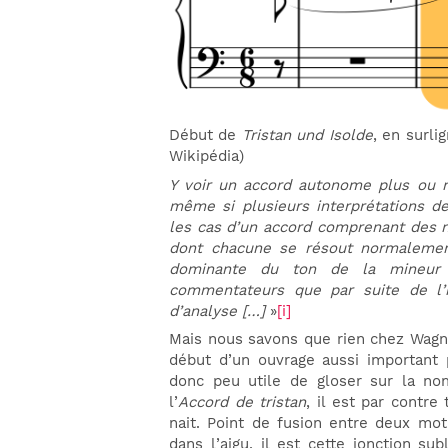
Début de
Tristan und Isolde
, en surli
Wikipédia)
Y voir un accord autonome plus ou m
même si plusieurs interprétations de
les cas d’un accord comprenant des n
dont chacune se résout normalement
dominante du ton de la mineur 
commentateurs que par suite de l’
d’analyse […]
»
[i]
Mais nous savons que rien chez Wagne
début d’un ouvrage aussi important p
donc peu utile de gloser sur la no
l’
Accord de tristan
, il est par contre
nait. Point de fusion entre deux mot
dans l’aigu, il est cette jonction s