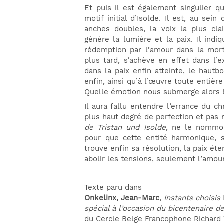
Et puis il est également singulier q
motif initial d’Isolde. Il est, au se
anches doubles, la voix la plus clai
génère la lumière et la paix. Il indi
rédemption par l’amour dans la mor
plus tard, s’achève en effet dans l’
dans la paix enfin atteinte, le hautbo
enfin, ainsi qu’à l’œuvre toute entièr
Quelle émotion nous submerge alors 
Il aura fallu entendre l’errance du c
plus haut degré de perfection et pas m
de Tristan und Isolde
, ne le nomm
pour que cette entité harmonique, 
trouve enfin sa résolution, la paix ét
abolir les tensions, seulement l’amou
Texte paru dans
Onkelinx, Jean-Marc
,
Instants choisis
spécial à l’occasion du bicentenaire 
du Cercle Belge Francophone Richard W