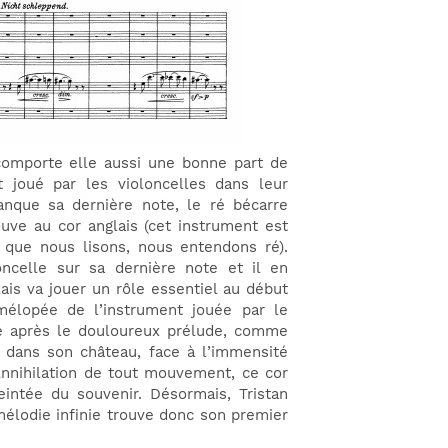
l comporte elle aussi une bonne part de
t joué par les violoncelles dans leur
anque sa dernière note, le ré bécarre
ouve au cor anglais (cet instrument est
e que nous lisons, nous entendons ré).
loncelle sur sa dernière note et il en
lais va jouer un rôle essentiel au début
mélopée de l’instrument jouée par le
te après le douloureux prélude, comme
, dans son château, face à l’immensité
 Annihilation de tout mouvement, ce cor
 teintée du souvenir. Désormais, Tristan
mélodie infinie trouve donc son premier