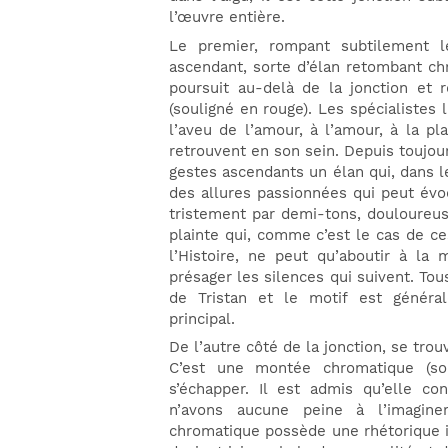
l’œuvre entière.
Le premier, rompant subtilement le
ascendant, sorte d’élan retombant c
poursuit au-delà de la jonction et 
(souligné en rouge). Les spécialistes l
l’aveu de l’amour, à l’amour, à la pl
retrouvent en son sein. Depuis toujour
gestes ascendants un élan qui, dans l
des allures passionnées qui peut évo
tristement par demi-tons, douloureus
plainte qui, comme c’est le cas de 
l’Histoire, ne peut qu’aboutir à la 
présager les silences qui suivent. To
de Tristan et le motif est géné
principal.
De l’autre côté de la jonction, se tro
C’est une montée chromatique (so
s’échapper. Il est admis qu’elle co
n’avons aucune peine à l’imagine
chromatique possède une rhétorique i