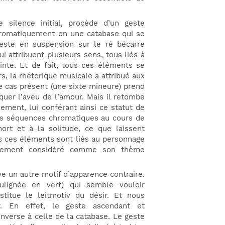
 silence initial, procède d’un geste
hromatiquement en une catabase qui se
reste en suspension sur le ré bécarre
ui attribuent plusieurs sens, tous liés à
ainte. Et de fait, tous ces éléments se
s, la rhétorique musicale a attribué aux
e cas présent (une sixte mineure) prend
quer l’aveu de l’amour. Mais il retombe
ement, lui conférant ainsi ce statut de
ces séquences chromatiques au cours de
mort et à la solitude, ce que laissent
us ces éléments sont liés au personnage
ralement considéré comme son thème
uve un autre motif d’apparence contraire.
ulignée en vert) qui semble vouloir
nstitue le leitmotiv du désir. Et nous
r. En effet, le geste ascendant et
nverse à celle de la catabase. Le geste