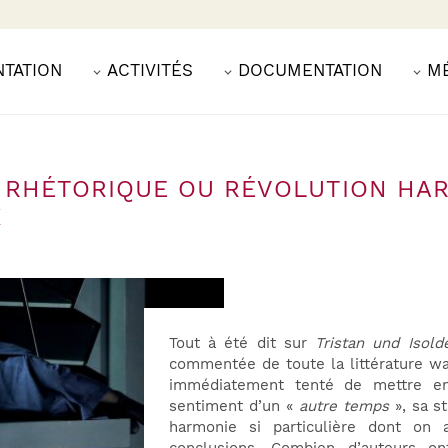
NTATION
ACTIVITÉS
DOCUMENTATION
M
N, RHÉTORIQUE OU RÉVOLUTION HA
X
Tout à été dit sur
Tristan und Isold
commentée de toute la littérature wa
immédiatement tenté de mettre en
sentiment d’un «
autre temps
», sa st
harmonie si particulière dont on 