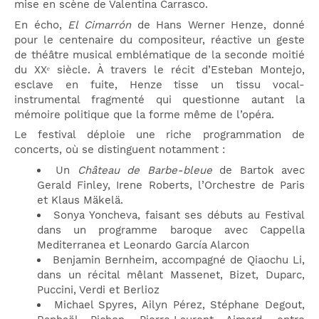
mise en scène de Valentina Carrasco.
En écho,
El Cimarrón
de Hans Werner Henze, donné
pour le centenaire du compositeur, réactive un geste
de théâtre musical emblématique de la seconde moitié
du XXᵉ siècle. À travers le récit d’Esteban Montejo,
esclave en fuite, Henze tisse un tissu vocal-
instrumental fragmenté qui questionne autant la
mémoire politique que la forme même de l’opéra.
Le festival déploie une riche programmation de
concerts, où se distinguent notamment :
Un
Château de Barbe-bleue
de Bartok avec
Gerald Finley, Irene Roberts, l’Orchestre de Paris
et Klaus Mäkelä.
Sonya Yoncheva, faisant ses débuts au Festival
dans un programme baroque avec Cappella
Mediterranea et Leonardo García Alarcon
Benjamin Bernheim, accompagné de Qiaochu Li,
dans un récital mêlant Massenet, Bizet, Duparc,
Puccini, Verdi et Berlioz
Michael Spyres, Ailyn Pérez, Stéphane Degout,