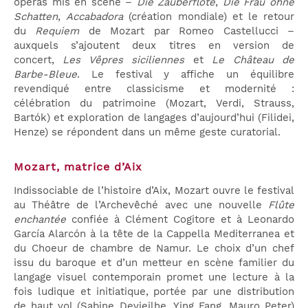
opéras mis en scène –
Die Zauberflöte
,
Die Frau ohne
Schatten
,
Accabadora
(création mondiale) et le retour
du
Requiem
de Mozart par Romeo Castellucci –
auxquels s’ajoutent deux titres en version de
concert,
Les Vêpres siciliennes
et
Le Château de
Barbe-Bleue
. Le festival y affiche un équilibre
revendiqué entre classicisme et modernité :
célébration du patrimoine (Mozart, Verdi, Strauss,
Bartók) et exploration de langages d’aujourd’hui (Filidei,
Henze) se répondent dans un même geste curatorial.
Mozart, matrice d’Aix
Indissociable de l’histoire d’Aix, Mozart ouvre le festival
au Théâtre de l’Archevêché avec une nouvelle
Flûte
enchantée
confiée à Clément Cogitore et à Leonardo
García Alarcón à la tête de la Cappella Mediterranea et
du Choeur de chambre de Namur. Le choix d’un chef
issu du baroque et d’un metteur en scène familier du
langage visuel contemporain promet une lecture à la
fois ludique et initiatique, portée par une distribution
de haut vol (Sabine Devieilhe, Ying Fang, Mauro Peter)