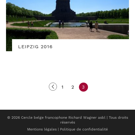
LEIPZIG 2016
1
2
3
© 2026 Cercle belge francophone Richard Wagner asbl | Tous droits
réservés
Mentions légales
|
Politique de confidentialité