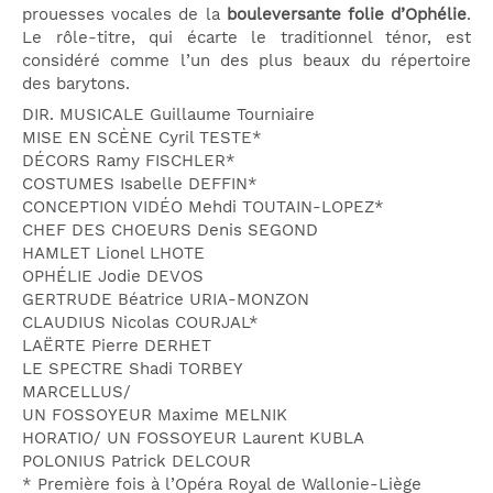
prouesses vocales de la
bouleversante
folie d’Ophélie
.
Le rôle-titre, qui écarte le traditionnel ténor, est
considéré comme l’un des plus beaux du répertoire
des barytons.
DIR. MUSICALE Guillaume Tourniaire
MISE EN SCÈNE Cyril TESTE*
DÉCORS Ramy FISCHLER*
COSTUMES Isabelle DEFFIN*
CONCEPTION VIDÉO Mehdi TOUTAIN-LOPEZ*
CHEF DES CHOEURS Denis SEGOND
HAMLET Lionel LHOTE
OPHÉLIE Jodie DEVOS
GERTRUDE Béatrice URIA-MONZON
CLAUDIUS Nicolas COURJAL*
LAËRTE Pierre DERHET
LE SPECTRE Shadi TORBEY
MARCELLUS/
UN FOSSOYEUR Maxime MELNIK
HORATIO/ UN FOSSOYEUR Laurent KUBLA
POLONIUS Patrick DELCOUR
* Première fois à l’Opéra Royal de Wallonie-Liège