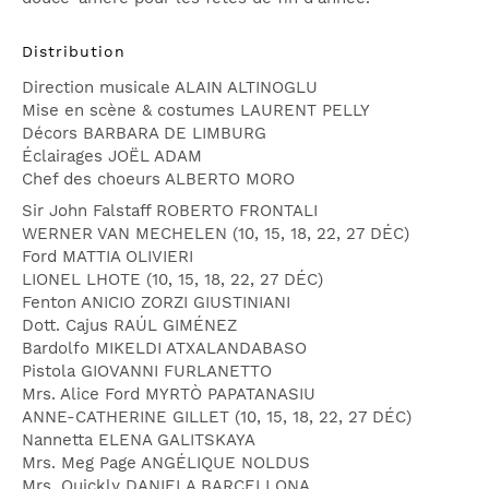
Distribution
Direction musicale
ALAIN ALTINOGLU
Mise en scène & costumes
LAURENT PELLY
Décors
BARBARA DE LIMBURG
Éclairages
JOËL ADAM
Chef des choeurs
ALBERTO MORO
Sir John Falstaff
ROBERTO FRONTALI
WERNER VAN MECHELEN (10, 15, 18, 22, 27 DÉC)
Ford
MATTIA OLIVIERI
LIONEL LHOTE (10, 15, 18, 22, 27 DÉC)
Fenton
ANICIO ZORZI GIUSTINIANI
Dott. Cajus
RAÚL GIMÉNEZ
Bardolfo
MIKELDI ATXALANDABASO
Pistola
GIOVANNI FURLANETTO
Mrs. Alice Ford
MYRTÒ PAPATANASIU
ANNE-CATHERINE GILLET (10, 15, 18, 22, 27 DÉC)
Nannetta
ELENA GALITSKAYA
Mrs. Meg Page
ANGÉLIQUE NOLDUS
Mrs. Quickly
DANIELA BARCELLONA