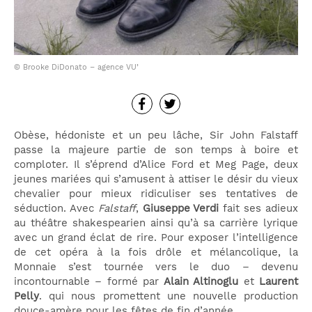
© Brooke DiDonato – agence VU’
Obèse, hédoniste et un peu lâche, Sir John Falstaff
passe la majeure partie de son temps à boire et
comploter. Il s’éprend d’Alice Ford et Meg Page, deux
jeunes mariées qui s’amusent à attiser le désir du vieux
chevalier pour mieux ridiculiser ses tentatives de
séduction. Avec
Falstaff
,
Giuseppe Verdi
fait ses adieux
au théâtre shakespearien ainsi qu’à sa carrière lyrique
avec un grand éclat de rire. Pour exposer l’intelligence
de cet opéra à la fois drôle et mélancolique, la
Monnaie s’est tournée vers le duo – devenu
incontournable – formé par
Alain Altinoglu
et
Laurent
Pelly
. qui nous promettent une nouvelle production
douce-amère pour les fêtes de fin d’année.