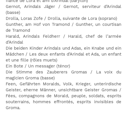
fiancé de Lora et ami d’Arindal (baryton)
Gernot, Arindals Jäger / Gernot, serviteur d’Arindal
(basse)
Drolla, Loras Zofe / Drolla, suivante de Lora (soprano)
Gunther, am Hof von Tramond / Gunther, un courtisan
de Tramond
Harald, Arindals Feldherr / Harald, chef de l’armée
d’Arindal
Die beiden Kinder Arindals und Adas, ein Knabe und ein
Mädchen / Les deux enfants d’Arindal et Ada, un enfant
et une fille (rôles muets)
Ein Bote / Un messager (ténor)
Die Stimme des Zauberers Gromas / La voix du
magicien Groma (basse)
Feen, Gefährten Moralds, Volk, Krieger, unterirdische
Geister, eherne Männer, unsichtbare Geister Gromas /
Fées, compagnons de Morald, peuple, soldats, esprits
souterrains, hommes effrontés, esprits invisibles de
Groma.