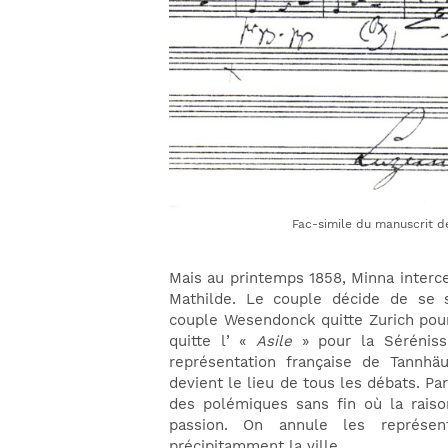
Fac-simile du manuscrit de
Mais au printemps 1858, Minna interc
Mathilde. Le couple décide de se 
couple Wesendonck quitte Zurich pour 
quitte l’ «
Asile
» pour la Sérénissi
représentation française de Tannhä
devient le lieu de tous les débats. Pa
des polémiques sans fin où la raiso
passion. On annule les représen
précipitamment la ville.