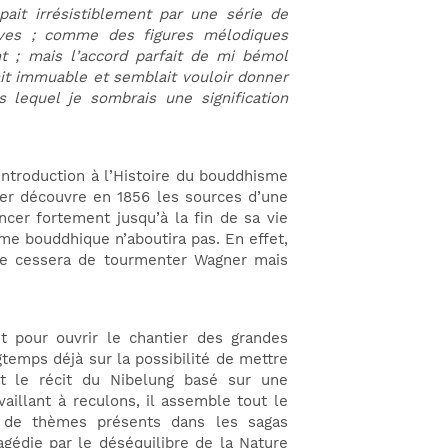
ait irrésistiblement par une série de
ives ; comme des figures mélodiques
nt ; mais l’accord parfait de mi bémol
it immuable et semblait vouloir donner
 lequel je sombrais une signification
’Introduction à l’Histoire du bouddhisme
ner découvre en 1856 les sources d’une
ncer fortement jusqu’à la fin de sa vie
me bouddhique n’aboutira pas. En effet,
ne cessera de tourmenter Wagner mais
t pour ouvrir le chantier des grandes
gtemps déjà sur la possibilité de mettre
t le récit du Nibelung basé sur une
aillant à reculons, il assemble tout le
t de thèmes présents dans les sagas
agédie par le déséquilibre de la Nature