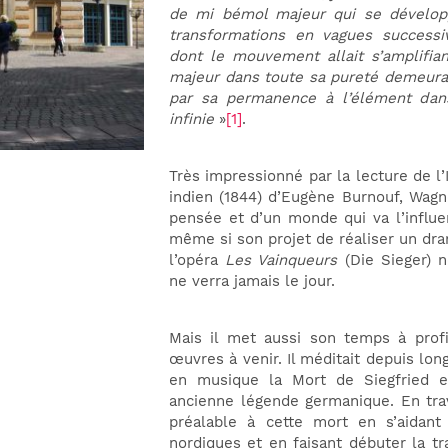
de mi bémol majeur qui se développ
transformations en vagues success
dont le mouvement allait s’amplifia
majeur dans toute sa pureté demeura
par sa permanence à l’élément dans
infinie
»
[1]
.
Très impressionné par la lecture de l
indien (1844) d’Eugène Burnouf, Wag
pensée et d’un monde qui va l’influe
même si son projet de réaliser un dra
l’opéra
Les Vainqueurs
(Die Sieger) 
ne verra jamais le jour.
Mais il met aussi son temps à profi
œuvres à venir. Il méditait depuis lon
en musique la Mort de Siegfried e
ancienne légende germanique. En trav
préalable à cette mort en s’aidan
nordiques et en faisant débuter la tr