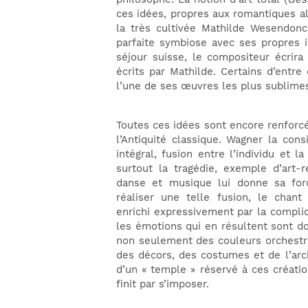
ces idées, propres aux romantiques a
la très cultivée Mathilde Wesendo
parfaite symbiose avec ses propres 
séjour suisse, le compositeur écrir
écrits par Mathilde. Certains d’entr
l’une de ses œuvres les plus sublimes,
Toutes ces idées sont encore renfor
l’Antiquité classique. Wagner la c
intégral, fusion entre l’individu et la 
surtout la tragédie, exemple d’art-
danse et musique lui donne sa forc
réaliser une telle fusion, le chant
enrichi expressivement par la compli
les émotions qui en résultent sont do
non seulement des couleurs orchestra
des décors, des costumes et de l’arc
d’un « temple » réservé à ces créatio
finit par s’imposer.