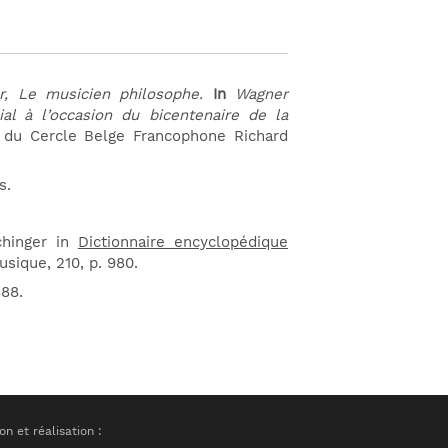
r, Le musicien philosophe.
In
Wagner
al à l’occasion du bicentenaire de la
 du Cercle Belge Francophone Richard
s.
chinger in
Dictionnaire encyclopédique
usique, 210, p. 980.
888.
n et réalisation :