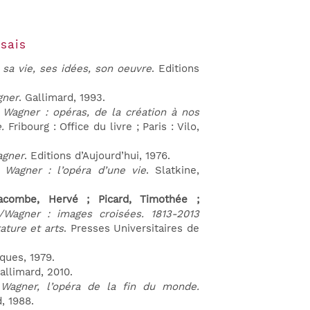
sais
 sa vie, ses idées, son oeuvre
. Editions
gner
. Gallimard, 1993.
 Wagner : opéras, de la création à nos
e.
Fribourg : Office du livre ; Paris : Vilo,
agner
. Editions d’Aujourd’hui, 1976.
 Wagner : l’opéra d’une vie
. Slatkine,
Lacombe, Hervé ; Picard, Timothée ;
i/Wagner : images croisées. 1813-2013
rature et arts
. Presses Universitaires de
iques, 1979.
Gallimard, 2010.
 Wagner, l’opéra de la fin du monde
.
, 1988.