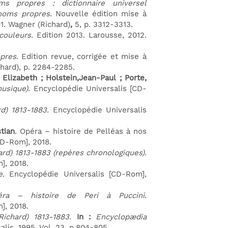
 propres : dictionnaire universel
 noms propres
. Nouvelle édition mise à
1. Wagner (Richard)
,
5, p. 3312-3313.
 couleurs.
Edition 2013. Larousse, 2012.
pres
. Edition revue, corrigée et mise à
chard), p. 2284-2285.
 Elizabeth ; Holstein,Jean-Paul ; Porte,
musique)
. Encyclopédie Universalis [CD-
d) 1813-1883.
Encyclopédie Universalis
stian
. Opéra – histoire de Pelléas à nos
CD-Rom], 2018.
rd) 1813-1883 (repères chronologiques).
], 2018.
e.
Encyclopédie Universalis [CD-Rom],
éra – histoire de Peri à Puccini
.
], 2018.
Richard) 1813-1883.
In :
Encyclopædia
lis, 1995. Vol. 23, p.804-805.