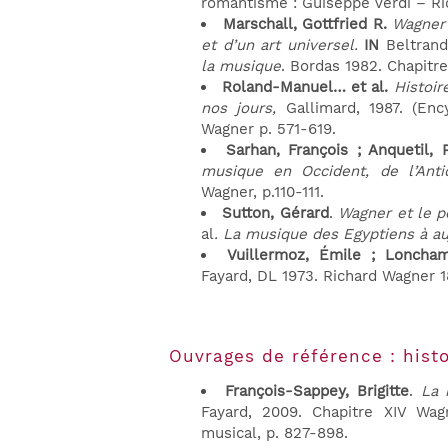
romantisme : Guiseppe Verdi – Ri
Marschall, Gottfried R.
Wagner 
et d’un art universel.
IN
Beltrand
la musique
. Bordas 1982. Chapitr
Roland-Manuel… et al.
Histoir
nos jours,
Gallimard, 1987. (Enc
Wagner p. 571-619.
Sarhan, François ; Anquetil, 
musique en Occident, de l’Anti
Wagner, p.110-111.
Sutton, Gérard
.
Wagner et le 
al
. La musique des Egyptiens à au
Vuillermoz, Émile ; Loncha
Fayard, DL 1973. Richard Wagner 1
Ouvrages de référence : hist
François-Sappey, Brigitte
.
La 
Fayard, 2009. Chapitre XIV Wag
musical, p. 827-898.