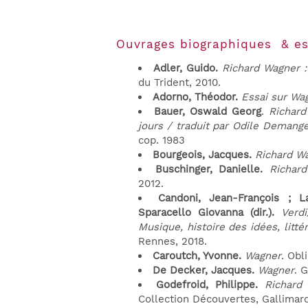
Ouvrages biographiques & es
Adler, Guido.
Richard Wagner :
du Trident, 2010.
Adorno, Théodor.
Essai sur Wa
Bauer, Oswald Georg
.
Richard
jours / traduit par Odile Demang
cop. 1983
Bourgeois, Jacques.
Richard W
Buschinger, Danielle.
Richard
2012.
Candoni, Jean-François ; 
Sparacello Giovanna (dir.).
Verd
Musique, histoire des idées, litté
Rennes, 2018.
Caroutch, Yvonne.
Wagner
. Obl
De Decker, Jacques.
Wagner
. 
Godefroid, Philippe.
Richard
Collection Découvertes, Gallimard