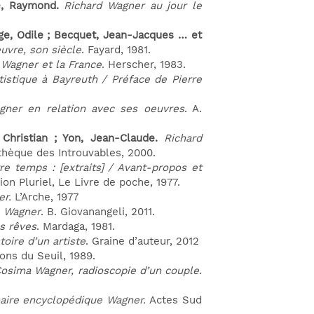
he, Raymond.
Richard Wagner au jour le
ge, Odile ; Becquet, Jean-Jacques … et
uvre, son siècle
. Fayard, 1981.
.
Wagner et la France
. Herscher, 1983.
tistique à Bayreuth / P
réface de Pierre
gner en relation avec ses oeuvres
. A.
, Christian ; Yon, Jean-Claude.
Richard
othèque des Introuvables, 2000.
e temps : [extraits] / Avant-propos et
ion Pluriel, Le Livre de poche, 1977.
er.
L’Arche, 1977
e Wagner
. B. Giovanangeli, 2011.
s rêves
. Mardaga, 1981.
toire d’un artiste
. Graine d’auteur, 2012
ions du Seuil, 1989.
Cosima Wagner, radioscopie d’un couple
.
naire encyclopédique Wagner.
Actes Sud