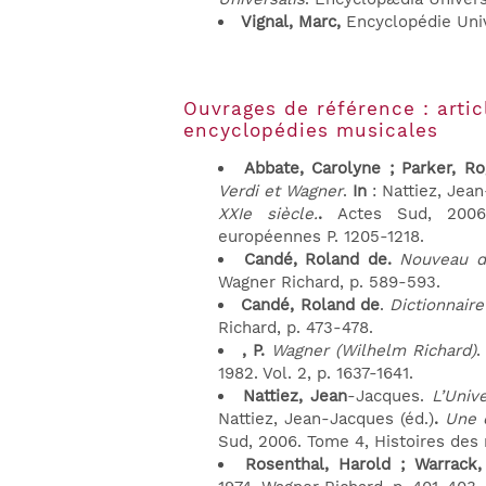
Vignal, Marc,
Encyclopédie Univ
Ouvrages de référence : artic
encyclopédies musicales
Abbate, Carolyne ; Parker, Ro
Verdi et Wagner
.
In
: Nattiez, Jea
XXIe siècle.
.
Actes Sud, 2006
européennes P. 1205-1218.
Candé, Roland de.
Nouveau d
Wagner Richard, p. 589-593.
Candé, Roland de
.
Dictionnair
Richard, p. 473-478.
, P.
Wagner (Wilhelm Richard)
1982. Vol. 2, p. 1637-1641.
Nattiez, Jean
-Jacques.
L’Univ
Nattiez, Jean-Jacques (éd.)
.
Une e
Sud, 2006. Tome 4, Histoires des
Rosenthal, Harold ; Warrack,