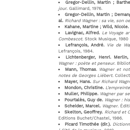
Gregor-Dellin, Martin ; Bart
jour
. Gallimard, 1976.
Gregor-Dellin, Martin ; Deman
al.
Richard Wagner : sa vie, son oe
Kahane, Martine ; Wild, Nicole
Lavignac, Alfred.
Le Voyage ar
Combescot.
Stock Musique, 1980
Lefrançois, André.
Vie de Wa
Lefrançois, 1984.
Lichtenberger, Henri. Merlin
Wagner : poète et penseur
. Bibli
Mann, Thomas
.
Wagner et notr
notes de Georges Liébert
.
Collect
Mayer, Hans.
Sur Richard Wagn
Mondon, Christine.
L’empreint
Muller, Philippe.
Wagner par se
Pourtalès, Guy de.
Wagner : his
Scheider, Marcel.
Wagner
. Édit
Skelton, Geoffrey.
Richard et 
Editions Buchet/Chastel, 1986.
Picard Timothée (dir.).
Diction