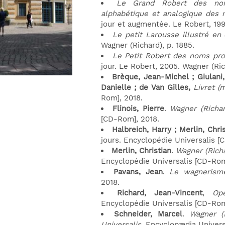
Le Grand Robert des noms
alphabétique et analogique des
jour et augmentée. Le Robert, 199
Le petit Larousse illustré en
Wagner (Richard), p. 1885.
Le Petit Robert des noms pro
jour. Le Robert, 2005. Wagner (Ri
Brèque, Jean-Michel ; Giulani,
Danielle ; de Van Gilles,
Livret (
Rom], 2018.
Flinois, Pierre
.
Wagner (Richar
[CD-Rom], 2018.
Halbreich, Harry ; Merlin, Chri
jours. Encyclopédie Universalis [
Merlin, Christian
.
Wagner (Richa
Encyclopédie Universalis [CD-Rom
Pavans, Jean
.
Le wagnerism
2018.
Richard, Jean-Vincent
,
Op
Encyclopédie Universalis [CD-Rom
Schneider, Marcel
.
Wagner (
Universalis
. Encyclopædia Universa