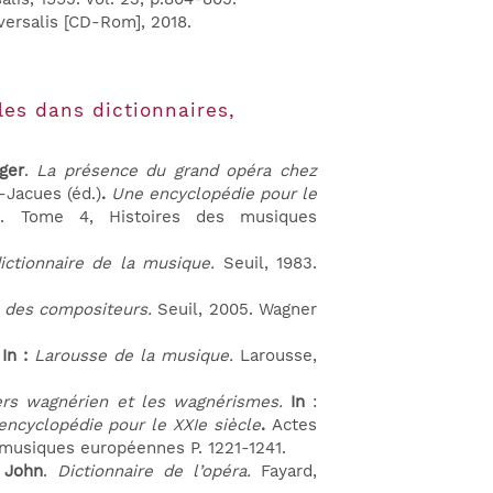
ersalis [CD-Rom], 2018.
les dans dictionnaires,
ger
.
La présence du grand opéra chez
n-Jacues (éd.)
.
Une encyclopédie pour le
. Tome 4, Histoires des musiques
ictionnaire de la musique.
Seuil, 1983.
e des compositeurs.
Seuil, 2005. Wagner
.
In :
Larousse de la musique.
Larousse,
ers wagnérien et les wagnérismes.
In
:
ncyclopédie pour le XXIe siècle
.
Actes
 musiques européennes P. 1221-1241.
 John
.
Dictionnaire de l’opéra.
Fayard,