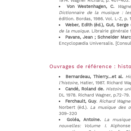
1974. Wagner Richard, p. 401-403.
Von Westenhagen, C.
Wagne
Dictionnaire de la musique : 
édition. Bordas, 1986. Vol. L-Z, p. 
Weber, Edith (éd.), Gut, Serge 
de la musique.
Librairie générale
Pavans, Jean ; Schneider Marc
Encyclopædia Universalis. [Consul
Ouvrages de référence : hist
Bernardeau, Thierry…et al.
Hi
l’histoire,
Hatier, 1987. Richard Wa
Candé, Roland de.
Histoire un
DL 1978. Richard Wagner, p.72-79.
Ferchault, Guy
.
Richard Wagne
Norbert (éd.).
La musique des or
309-320
Goléa, Antoine.
La musique
nouvelles: Volume I.
Alphons