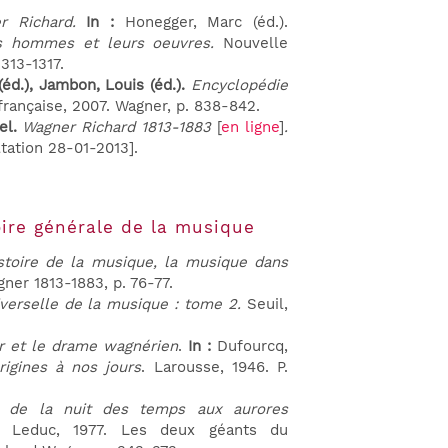
r Richard.
In :
Honegger, Marc (éd.).
les hommes et leurs oeuvres.
Nouvelle
1313-1317.
(éd.), Jambon, Louis (éd.).
Encyclopédie
 française, 2007. Wagner, p. 838-842.
el.
Wagner Richard 1813-1883
[
en ligne
]
.
tation 28-01-2013].
oire générale de la musique
stoire de la musique, la musique dans
gner 1813-1883, p. 76-77.
iverselle de la musique : tome 2.
Seuil,
r et le drame wagnérien
.
In :
Dufourcq,
igines à nos jours
. Larousse, 1946. P.
 de la nuit des temps aux aurores
e Leduc, 1977. Les deux géants du