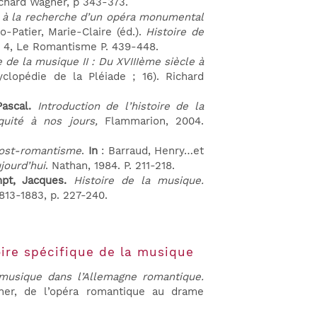
chard Wagner, p 343-373.
à la recherche d’un opéra monumental
o-Patier, Marie-Claire (éd.).
Histoire de
e 4, Le Romantisme P. 439-448.
e de la musique II : Du XVIII
ème
siècle à
yclopédie de la Pléiade ; 16). Richard
Pascal.
Introduction de l’histoire de la
quité à nos jours,
Flammarion, 2004.
post-romantisme
.
In
: Barraud, Henry…et
jourd’hui
. Nathan, 1984. P. 211-218.
mpt, Jacques.
Histoire de la musique.
813-1883, p. 227-240.
oire spécifique de la musique
musique dans l’Allemagne romantique.
ner, de l’opéra romantique au drame