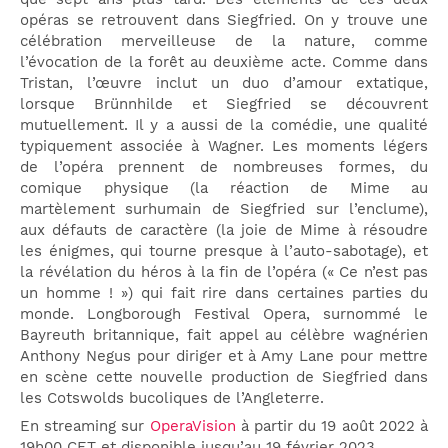
opéras se retrouvent dans Siegfried. On y trouve une
célébration merveilleuse de la nature, comme
l’évocation de la forêt au deuxième acte. Comme dans
Tristan, l’œuvre inclut un duo d’amour extatique,
lorsque Brünnhilde et Siegfried se découvrent
mutuellement. Il y a aussi de la comédie, une qualité
typiquement associée à Wagner. Les moments légers
de l’opéra prennent de nombreuses formes, du
comique physique (la réaction de Mime au
martèlement surhumain de Siegfried sur l’enclume),
aux défauts de caractère (la joie de Mime à résoudre
les énigmes, qui tourne presque à l’auto-sabotage), et
la révélation du héros à la fin de l’opéra (« Ce n’est pas
un homme ! ») qui fait rire dans certaines parties du
monde. Longborough Festival Opera, surnommé le
Bayreuth britannique, fait appel au célèbre wagnérien
Anthony Negus pour diriger et à Amy Lane pour mettre
en scène cette nouvelle production de Siegfried dans
les Cotswolds bucoliques de l’Angleterre.
En streaming sur
OperaVision
à partir du 19 août 2022 à
19h00 CET et disponible jusqu’au 19 février 2023.