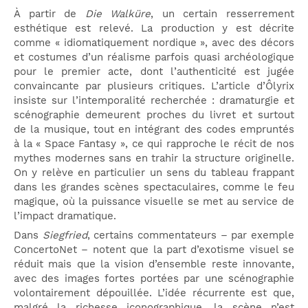
À partir de
Die Walküre
, un certain resserrement
esthétique est relevé. La production y est décrite
comme « idiomatiquement nordique », avec des décors
et costumes d’un réalisme parfois quasi archéologique
pour le premier acte, dont l’authenticité est jugée
convaincante par plusieurs critiques. L’article d’Ôlyrix
insiste sur l’intemporalité recherchée : dramaturgie et
scénographie demeurent proches du livret et surtout
de la musique, tout en intégrant des codes empruntés
à la « Space Fantasy », ce qui rapproche le récit de nos
mythes modernes sans en trahir la structure originelle.
On y relève en particulier un sens du tableau frappant
dans les grandes scènes spectaculaires, comme le feu
magique, où la puissance visuelle se met au service de
l’impact dramatique.
Dans
Siegfried
, certains commentateurs – par exemple
ConcertoNet – notent que la part d’exotisme visuel se
réduit mais que la vision d’ensemble reste innovante,
avec des images fortes portées par une scénographie
volontairement dépouillée. L’idée récurrente est que,
malgré la richesse iconographique, la scène n’est