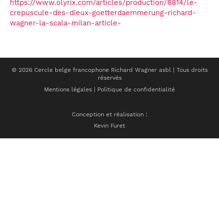
https://www.olyrix.com/articles/production/8814/le-
crepuscule-des-dieux-goetterdaemmerung-richard-
wagner-la-scala-milan-article-
© 2026 Cercle belge francophone Richard Wagner asbl | Tous droits
réservés
Mentions légales
|
Politique de confidentialité
Conception et réalisation :
Kevin Furet