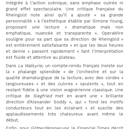
intégrée à l’action scénique, sans emphase outrée ni
grand effet spectaculaire. Une critique française du
Rheingold note ainsi qu’il a ajouté « sa grande
personnalité » à l’esthétique établie par Simone Young,
proposant une lecture « dramatique mais non
emphatique, nuancée et transparente ». OperaWire
souligne pour sa part que sa direction de Rheingold «
est entièrement satisfaisante » et que les deux heures
et demie « passent rapidement » tant l’interprétation
est fluide et attentive au plateau.
Dans
La Walkyrie
, un compte‑rendu français insiste sur
la « phalange splendide » de l’orchestre et sur la
qualité dramaturgique de la lecture, avec des cordes «
langoureuses » et des cuivres « opulents », tout en
restant fidèle à une vision wagnérienne classique. Une
critique de
Siegfried
met en avant une « brillante
direction d’Alexander Soddy », qui « fond les motifs
conducteurs tout en les éclairant » et suscite des
applaudissements très chaleureux avant même le
début.
Enfin, pour
Götterdämmerung
, le Financial Times décrit