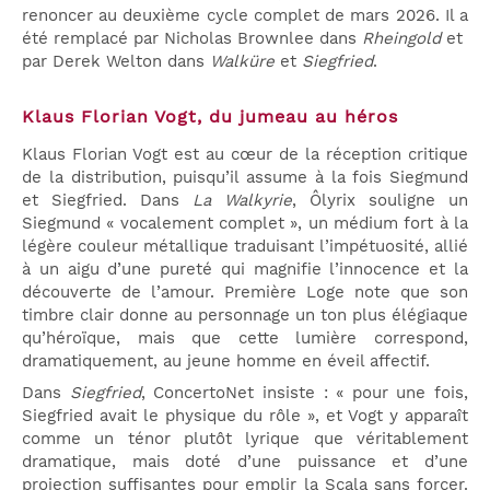
renoncer au deuxième cycle complet de mars 2026. Il a
été remplacé par Nicholas Brownlee dans
Rheingold
et
par Derek Welton dans
Walküre
et
Siegfried
.
Klaus Florian Vogt, du jumeau au héros
Klaus Florian Vogt est au cœur de la réception critique
de la distribution, puisqu’il assume à la fois Siegmund
et Siegfried. Dans
La Walkyrie
, Ôlyrix souligne un
Siegmund « vocalement complet », un médium fort à la
légère couleur métallique traduisant l’impétuosité, allié
à un aigu d’une pureté qui magnifie l’innocence et la
découverte de l’amour. Première Loge note que son
timbre clair donne au personnage un ton plus élégiaque
qu’héroïque, mais que cette lumière correspond,
dramatiquement, au jeune homme en éveil affectif.
Dans
Siegfried
, ConcertoNet insiste : « pour une fois,
Siegfried avait le physique du rôle », et Vogt y apparaît
comme un ténor plutôt lyrique que véritablement
dramatique, mais doté d’une puissance et d’une
projection suffisantes pour emplir la Scala sans forcer.