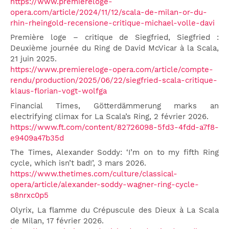
https://www.premiereloge-
opera.com/article/2024/11/12/scala-de-milan-or-du-
rhin-rheingold-recensione-critique-michael-volle-davi
Première loge – critique de Siegfried, Siegfried :
Deuxième journée du Ring de David McVicar à la Scala,
21 juin 2025.
https://www.premiereloge-opera.com/article/compte-
rendu/production/2025/06/22/siegfried-scala-critique-
klaus-florian-vogt-wolfga
Financial Times, Götterdämmerung marks an
electrifying climax for La Scala’s Ring, 2 février 2026.
https://www.ft.com/content/82726098-5fd3-4fdd-a7f8-
e9409a47b35d
The Times, Alexander Soddy: ‘I’m on to my fifth Ring
cycle, which isn’t bad!’, 3 mars 2026.
https://www.thetimes.com/culture/classical-
opera/article/alexander-soddy-wagner-ring-cycle-
s8nrxc0p5
Olyrix, La flamme du Crépuscule des Dieux à La Scala
de Milan, 17 février 2026.