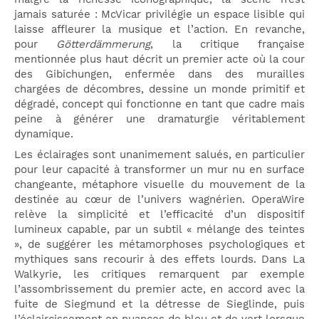
jamais saturée : McVicar privilégie un espace lisible qui
laisse affleurer la musique et l’action. En revanche,
pour
Götterdämmerung
, la critique française
mentionnée plus haut décrit un premier acte où la cour
des Gibichungen, enfermée dans des murailles
chargées de décombres, dessine un monde primitif et
dégradé, concept qui fonctionne en tant que cadre mais
peine à générer une dramaturgie véritablement
dynamique.
Les éclairages sont unanimement salués, en particulier
pour leur capacité à transformer un mur nu en surface
changeante, métaphore visuelle du mouvement de la
destinée au cœur de l’univers wagnérien. OperaWire
relève la simplicité et l’efficacité d’un dispositif
lumineux capable, par un subtil « mélange des teintes
», de suggérer les métamorphoses psychologiques et
mythiques sans recourir à des effets lourds. Dans La
Walkyrie, les critiques remarquent par exemple
l’assombrissement du premier acte, en accord avec la
fuite de Siegmund et la détresse de Sieglinde, puis
l’éclaircissement en nuances de bleu et de vert lorsque