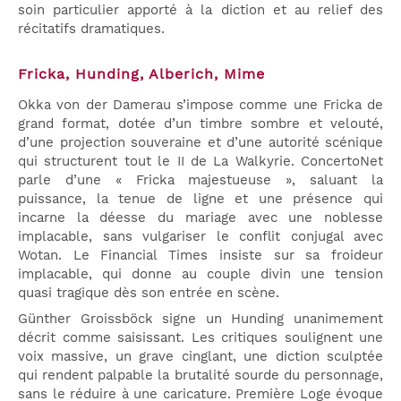
soin particulier apporté à la diction et au relief des
récitatifs dramatiques.
Fricka, Hunding, Alberich, Mime
Okka von der Damerau s’impose comme une Fricka de
grand format, dotée d’un timbre sombre et velouté,
d’une projection souveraine et d’une autorité scénique
qui structurent tout le II de La Walkyrie. ConcertoNet
parle d’une « Fricka majestueuse », saluant la
puissance, la tenue de ligne et une présence qui
incarne la déesse du mariage avec une noblesse
implacable, sans vulgariser le conflit conjugal avec
Wotan. Le Financial Times insiste sur sa froideur
implacable, qui donne au couple divin une tension
quasi tragique dès son entrée en scène.
Günther Groissböck signe un Hunding unanimement
décrit comme saisissant. Les critiques soulignent une
voix massive, un grave cinglant, une diction sculptée
qui rendent palpable la brutalité sourde du personnage,
sans le réduire à une caricature. Première Loge évoque