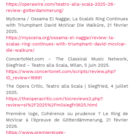
https://operawire.com/teatro-alla-scala-2025-26-
review-gotterdammerung/
MyScena / Ossama El Naggar, La Scala’s Ring Continues
with Triumphant David McVicar Die Walküre, 21 février
2025.
https://myscena.org/ossama-el-naggar/review-la-
scalas-ring-continues-with-triumphant-david-mcvicar-
die-walkure/
ConcertoNet.com – The Classical Music Network,
Siegfried – Teatro alla Scala, Milan, 5 juin 2025.
https://www.concertonet.com/scripts/review.php?
ID_review=16991
The Opera Critic, Teatro alla Scala | Siegfried, 4 juillet
2025.
https://theoperacritic.com/tocreviews2.php?
review=sl%2F2025%2Fmilsiegfr0625.html
Première loge, Cohérence ou prudence ? Le Ring de
McVicar à l’épreuve de Götterdämmerung, 21 février
2026.
https://www.premiereloge-