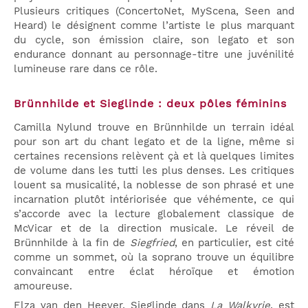
Plusieurs critiques (ConcertoNet, MyScena, Seen and
Heard) le désignent comme l’artiste le plus marquant
du cycle, son émission claire, son legato et son
endurance donnant au personnage-titre une juvénilité
lumineuse rare dans ce rôle.
Brünnhilde et Sieglinde : deux pôles féminins
Camilla Nylund trouve en Brünnhilde un terrain idéal
pour son art du chant legato et de la ligne, même si
certaines recensions relèvent çà et là quelques limites
de volume dans les tutti les plus denses. Les critiques
louent sa musicalité, la noblesse de son phrasé et une
incarnation plutôt intériorisée que véhémente, ce qui
s’accorde avec la lecture globalement classique de
McVicar et de la direction musicale. Le réveil de
Brünnhilde à la fin de
Siegfried
, en particulier, est cité
comme un sommet, où la soprano trouve un équilibre
convaincant entre éclat héroïque et émotion
amoureuse.
Elza van den Heever, Sieglinde dans
La Walkyrie
, est