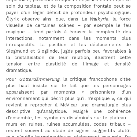
soin du tableau et de la composition frontale peut se
payer d’un léger déficit de profondeur psychologique.
Ôlyrix observe ainsi que, dans
La Walkyrie
, la force
visuelle de certaines scènes – par exemple le feu
magique – tend parfois à écraser la complexité des
interactions, notamment dans les moments plus
introspectifs. La position et les déplacements de
Siegmund et Sieglinde, jugés parfois peu favorables à
la cristallisation de leur relation, illustrent cette
tension entre plasticité de l’image et densité
dramatique.
Pour
Götterdämmerung
, la critique francophone citée
plus haut insiste sur le fait que les personnages
apparaissent par moments « prisonniers d’un
environnement qui décrit plus qu’il n’explique », ce qui
revient à reprocher à McVicar une dramaturgie plus
descriptive qu’analytique. Malgré une cohérence
d’ensemble, les symboles disséminés sur le plateau –
murs en ruines, ruines accumulées, codes tribaux –
restent souvent au stade de signes suggestifs plutôt
que d’outils herméneutiques pleinement assumés. De