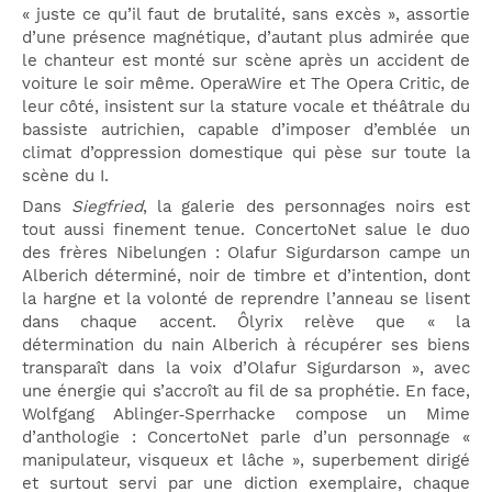
« juste ce qu’il faut de brutalité, sans excès », assortie
d’une présence magnétique, d’autant plus admirée que
le chanteur est monté sur scène après un accident de
voiture le soir même. OperaWire et The Opera Critic, de
leur côté, insistent sur la stature vocale et théâtrale du
bassiste autrichien, capable d’imposer d’emblée un
climat d’oppression domestique qui pèse sur toute la
scène du I.
Dans
Siegfried
, la galerie des personnages noirs est
tout aussi finement tenue. ConcertoNet salue le duo
des frères Nibelungen : Olafur Sigurdarson campe un
Alberich déterminé, noir de timbre et d’intention, dont
la hargne et la volonté de reprendre l’anneau se lisent
dans chaque accent. Ôlyrix relève que « la
détermination du nain Alberich à récupérer ses biens
transparaît dans la voix d’Olafur Sigurdarson », avec
une énergie qui s’accroît au fil de sa prophétie. En face,
Wolfgang Ablinger‑Sperrhacke compose un Mime
d’anthologie : ConcertoNet parle d’un personnage «
manipulateur, visqueux et lâche », superbement dirigé
et surtout servi par une diction exemplaire, chaque