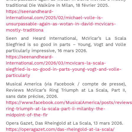
traditional Die Walküre in Milan, 18 février 2025.
https://seenandheard-
international.com/2025/02/michael-volle-is-
unsurpassable-again-as-wotan-in-david-mcvicars-
mostly-traditiona
Seen and Heard International, McVicar’s La Scala
Siegfried is so good in parts – Young, Vogt and Volle
particularly impressive, 16 mars 2026.
https://seenandheard-
international.com/2026/03/mcvicars-la-scala-
siegfried-is-so-good-in-parts-young-vogt-and-volle-
particularly
Musical America (via Facebook / compte de presse),
Reviews McVicar’s Ring Triumph at La Scala, Part II,
sans date précise, 2026.
https://www.facebook.com/MusicalAmerica/posts/reviews
ring-triumph-at-la-scala-part-ii-milanby-the-
midpoint-of-the-fir
Opera Gazet, Das Rheingold at La Scala, 13 mars 2026.
https://operagazet.com/das-rheingold-at-la-scala/