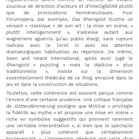
soucieux de direction d’acteurs et d’intelligibilité plutôt
que de provocations herméneutiques. Pour
Forumopera, par exemple,
Das Rheingold
illustre ce
versant « classique » de son art : la mise en scène, «
plutôt intelligemment », s’adresse autant aux
wagnériens aguerris qu’au public élargi, sans rupture
radicale avec le livret ni avec les attentes
dramaturgiques habituelles du répertoire. De même,
Seen and Heard International, après avoir jugé le
Rheingold
« puzzling » mais la
Walküre
« plus
traditionnelle », insiste sur la dimension
essentiellement théâtrale de ce Ring, enraciné dans le
jeu et dans la construction de situations.
Toutefois, cette cohérence est souvent perçue comme
l’envers d’une certaine prudence. Une critique française
de
Götterdämmerung
souligne que McVicar « privilégie
la fidélité au mythe » et propose une mise en scène «
riche en symboles suggestifs qui prennent rarement
une véritable interprétation », si bien que le spectacle
apparaît « plus cohérent que véritablement
bouleversant ». L’impression générale est celle d’un