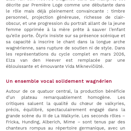
décrite par Première Loge comme une débutante dans
le rôle mais déjà pleinement convaincante : timbre
personnel, projection généreuse, richesse de clair-
obscur, et une progression du portrait allant de la jeune
femme opprimée à la mère prête à sauver l’enfant
qu’elle porte. Ôlyrix insiste sur sa présence scénique et
sa capacité à inscrire le chant dans la longue arche
wagnérienne, sans rupture de soutien ni de style. Dans
les représentations du cycle complet en mars 2026,
Elza van den Heever est remplacée par une
éblouissante et émouvante Vida Miknevičiûté.
Un ensemble vocal solidement wagnérien
Autour de ce quatuor central, la production bénéficie
d’un plateau remarquablement homogène. Les
critiques saluent la qualité du chœur de valkyries,
précis, équilibré, spectaculairement engagé dans la
grande scène du III de La Walkyrie. Les seconds rôles –
Fricka, Hunding, Alberich, Mime – sont tenus par des
chanteurs rompus au répertoire germanique, avec un