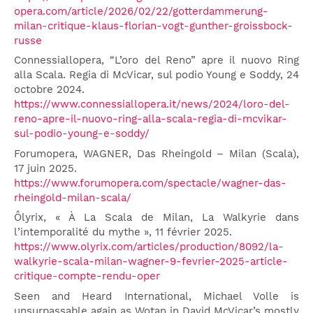
opera.com/article/2026/02/22/gotterdammerung-
milan-critique-klaus-florian-vogt-gunther-groissbock-
russe
Connessiallopera, “L’oro del Reno” apre il nuovo Ring
alla Scala. Regia di McVicar, sul podio Young e Soddy, 24
octobre 2024.
https://www.connessiallopera.it/news/2024/loro-del-
reno-apre-il-nuovo-ring-alla-scala-regia-di-mcvikar-
sul-podio-young-e-soddy/
Forumopera, WAGNER, Das Rheingold – Milan (Scala),
17 juin 2025.
https://www.forumopera.com/spectacle/wagner-das-
rheingold-milan-scala/
Ôlyrix, « À La Scala de Milan, La Walkyrie dans
l’intemporalité du mythe », 11 février 2025.
https://www.olyrix.com/articles/production/8092/la-
walkyrie-scala-milan-wagner-9-fevrier-2025-article-
critique-compte-rendu-oper
Seen and Heard International, Michael Volle is
unsurpassable again as Wotan in David McVicar’s mostly