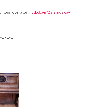
 tour operator :
udo.baer@arsmusica-
*=*=*=
o