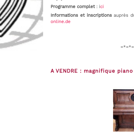
Programme complet
: i
ci
Informations et inscriptions
auprès du
online.de
=*=*=
A VENDRE : magnifique pian