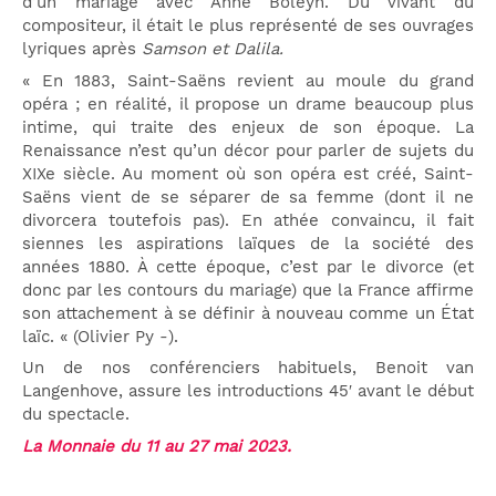
d’un mariage avec Anne Boleyn. Du vivant du
compositeur, il était le plus représenté de ses ouvrages
lyriques après
Samson et Dalila.
« En 1883, Saint-Saëns revient au moule du grand
opéra ; en réalité, il propose un drame beaucoup plus
intime, qui traite des enjeux de son époque. La
Renaissance n’est qu’un décor pour parler de sujets du
XIXe siècle. Au moment où son opéra est créé, Saint-
Saëns vient de se séparer de sa femme (dont il ne
divorcera toutefois pas). En athée convaincu, il fait
siennes les aspirations laïques de la société des
années 1880. À cette époque, c’est par le divorce (et
donc par les contours du mariage) que la France affirme
son attachement à se définir à nouveau comme un État
laïc. « (Olivier Py -).
Un de nos conférenciers habituels, Benoit van
Langenhove, assure les introductions 45′ avant le début
du spectacle.
La Monnaie du 11 au 27 mai 2023.