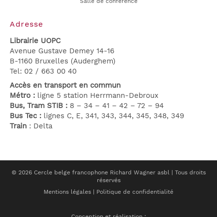
Salle de conférence
Adresse
Librairie UOPC
Avenue Gustave Demey 14-16
B-1160 Bruxelles (Auderghem)
Tel: 02 / 663 00 40
Accès en transport en commun
Métro :
ligne 5 station Herrmann-Debroux
Bus, Tram STIB
:
8 – 34 – 41 – 42 – 72 – 94
Bus Tec :
lignes C, E, 341, 343, 344, 345, 348, 349
Train
: Delta
© 2026 Cercle belge francophone Richard Wagner asbl | Tous droits
réservés
Mentions légales
|
Politique de confidentialité
Conception et réalisation :