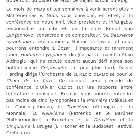
Godefroid, du ballet de Maurice Béjart autour du
Ring
.
Le mois de mars et les semaines à venir seront plus «
Mahlériennes ». Nous vous convions, en effet, à la
conférence de notre ami, vice-président et infatigable
responsable du site et de la note Benoit van
Langenhove, consacrée à ce compositeur. Sa
Deuxième
symphonie
a été donnée à Namur fin février et nous
pourrons entendre à Bozar l’imposante et rarement
jouée
Huitième symphonie
dirigée par le maestro Alain
Altinoglu, qui ne recule devant aucun défi après son
brillantissime
Crépuscule.
Un peu plus tard, Daniel
Harding dirige l’Orchestre de la Radio bavaroise pour le
Chant de la Terre
. Ce concert sera précédé du
conférence d’Olivier Cadiot sur les rapports entre
littérature et musique. En mai, vous pourrez entendre
pas moins de cinq symphonies : la
Première
(Mäkelä et
le Concertgebouw), la
Troisième
(Altinoglu et la
Monnaie), la
Neuvième
(Petrenko et le Berliner
Philharmoniker) à Bruxelles et la
Deuxième
et la
Cinquième
à Bruges (I. Fischer et le Budapest Festival
Orchestra).