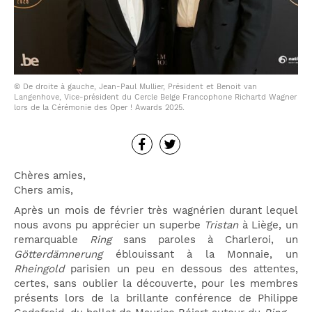
© De droite à gauche, Jean-Paul Mullier, Président et Benoit van
Langenhove, Vice-président du Cercle Belge Francophone Richartd Wagner
lors de la Cérémonie des Oper ! Awards 2025.
Chères amies,
Chers amis,
Après un mois de février très wagnérien durant lequel
nous avons pu apprécier un superbe
Tristan
à Liège, un
remarquable
Ring
sans paroles à Charleroi, un
Götterdämnerung
éblouissant à la Monnaie, un
Rheingold
parisien un peu en dessous des attentes,
certes, sans oublier la découverte, pour les membres
présents lors de la brillante conférence de Philippe