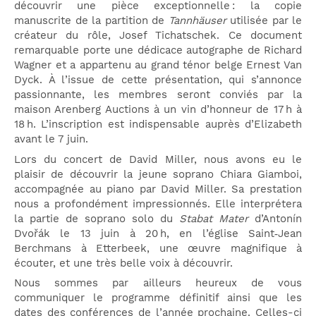
découvrir une pièce exceptionnelle : la copie
manuscrite de la partition de
Tannhäuser
utilisée par le
créateur du rôle, Josef Tichatschek. Ce document
remarquable porte une dédicace autographe de Richard
Wagner et a appartenu au grand ténor belge Ernest Van
Dyck. À l’issue de cette présentation, qui s’annonce
passionnante, les membres seront conviés par la
maison Arenberg Auctions à un vin d’honneur de 17 h à
18 h. L’inscription est indispensable auprès d’Elizabeth
avant le 7 juin.
Lors du concert de David Miller, nous avons eu le
plaisir de découvrir la jeune soprano Chiara Giamboi,
accompagnée au piano par David Miller. Sa prestation
nous a profondément impressionnés. Elle interprétera
la partie de soprano solo du
Stabat Mater
d’Antonín
Dvořák le 13 juin à 20 h, en l’église Saint‑Jean
Berchmans à Etterbeek, une œuvre magnifique à
écouter, et une très belle voix à découvrir.
Nous sommes par ailleurs heureux de vous
communiquer le programme définitif ainsi que les
dates des conférences de l’année prochaine. Celles-ci