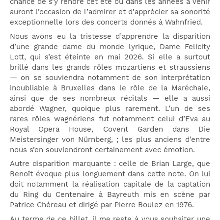
chance de s’y rendre cet été ou dans les années à venir
auront l’occasion de l’admirer et d’apprécier sa sonorité
exceptionnelle lors des concerts donnés à Wahnfried.
Nous avons eu la tristesse d’apprendre la disparition
d’une grande dame du monde lyrique, Dame Felicity
Lott, qui s’est éteinte en mai 2026. Si elle a surtout
brillé dans les grands rôles mozartiens et straussiens
— on se souviendra notamment de son interprétation
inoubliable à Bruxelles dans le rôle de la Maréchale,
ainsi que de ses nombreux récitals — elle a aussi
abordé Wagner, quoique plus rarement. L’un de ses
rares rôles wagnériens fut notamment celui d’Eva au
Royal Opera House, Covent Garden dans Die
Meistersinger von Nürnberg, ; les plus anciens d’entre
nous s’en souviendront certainement avec émotion.
Autre disparition marquante : celle de Brian Large, que
Benoît évoque plus longuement dans cette note. On lui
doit notamment la réalisation capitale de la captation
du Ring du Centenaire à Bayreuth mis en scène par
Patrice Chéreau et dirigé par Pierre Boulez en 1976.
Au terme de ce billet, il me reste à vous souhaiter une