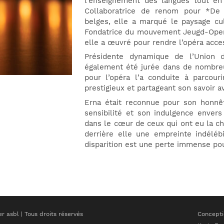
l’enseignement des langues tout en 
Collaboratrice de renom pour *De S
belges, elle a marqué le paysage cul
Fondatrice du mouvement Jeugd-Opera
elle a œuvré pour rendre l’opéra acce
Présidente dynamique de l’Union 
également été jurée dans de nombre
pour l’opéra l’a conduite à parcouri
prestigieux et partageant son savoir a
Erna était reconnue pour son honnêt
sensibilité et son indulgence envers
dans le cœur de ceux qui ont eu la ch
derrière elle une empreinte indélé
disparition est une perte immense po
 asbl | Tous droits réservés
Conceptio