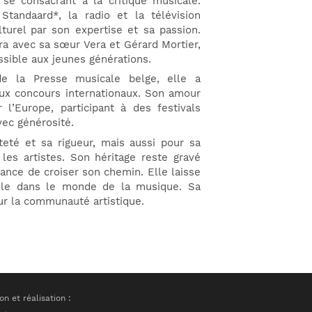
se consacrant à la critique musicale.
tandaard*, la radio et la télévision
turel par son expertise et sa passion.
 avec sa sœur Vera et Gérard Mortier,
ssible aux jeunes générations.
de la Presse musicale belge, elle a
ux concours internationaux. Son amour
r l’Europe, participant à des festivals
vec générosité.
eté et sa rigueur, mais aussi pour sa
 les artistes. Son héritage reste gravé
ance de croiser son chemin. Elle laisse
bile dans le monde de la musique. Sa
ur la communauté artistique.
n et réalisation :