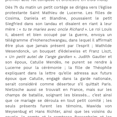
Dès 7h du matin un petit cortège se dirigea vers l’église
protestante Saint Mathieu de Lucerne. Les filles de
Cosima, Daniela et Blandine, poussaient le petit
Siegfried dans son landau et disaient en riant à leur
mère : «
tu te maries avec oncle Richard
». Le roi Louis
II, absent et bien occupé par la guerre, envoya un
télégramme d’Hohenschwangau, dans lequel il affirmait
être plus que jamais présent par l’esprit ; Mathilde
Wesendonck, un bouquet d’édelweiss et Franz Liszt,
«
Un petit autel de l’ange gardien
». Judith Gautier et
son époux, Catulle Mendès, ne purent se rendre à
Lucerne pour la cérémonie ; la fille de Théophile
expliquant dans la lettre qu’elle adressa aux futurs
époux que Catulle, engagé dans la garde nationale,
serait considéré comme déserteur s’il quittait Paris.
Nietzsche aussi se trouvait en France, mais sur les
champs de bataille, soignant les blessés… c’est ainsi
que ce mariage se déroula en tout petit comité ; les
seuls présents furent les témoins, Mawida von
Meysenbug et Hans Richter, ainsi que les voisins du
couple, le comte et la comtesse Bassenheim et les