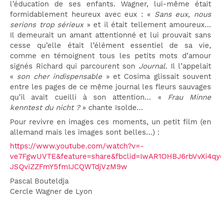
l’éducation de ses enfants. Wagner, lui-même était
formidablement heureux avec eux : «
Sans eux, nous
serions trop sérieux
» et il était tellement amoureux…
Il demeurait un amant attentionné et lui prouvait sans
cesse qu’elle était l’élément essentiel de sa vie,
comme en témoignent tous les petits mots d’amour
signés Richard qui parcourent son
Journal
. Il l’appelait
«
son cher indispensable
» et Cosima glissait souvent
entre les pages de ce même journal les fleurs sauvages
qu’il avait cueilli à son attention… «
Frau Minne
kenntest du nicht ?
» chante Isolde…
Pour revivre en images ces moments, un petit film (en
allemand mais les images sont belles…) :
https://www.youtube.com/watch?v=-
ve7FgwUVTE&feature=share&fbclid=IwAR1OHBJ6rbVvXi4q
JSQviZZFmY5fmIJCQWTdjVzM9w
Pascal Bouteldja
Cercle Wagner de Lyon