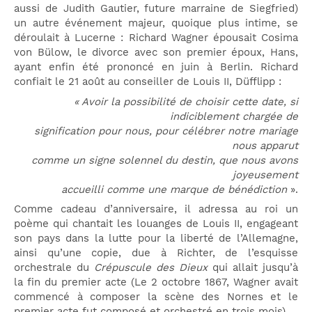
aussi de Judith Gautier, future marraine de Siegfried)
un autre événement majeur, quoique plus intime, se
déroulait à Lucerne : Richard Wagner épousait Cosima
von Bülow, le divorce avec son premier époux, Hans,
ayant enfin été prononcé en juin à Berlin. Richard
confiait le 21 août au conseiller de Louis II, Düfflipp :
« Avoir la possibilité de choisir cette date, si
indiciblement chargée de
signification pour nous, pour célébrer notre mariage
nous apparut
comme un signe solennel du destin, que nous avons
joyeusement
accueilli comme une marque de bénédiction
».
Comme cadeau d’anniversaire, il adressa au roi un
poème qui chantait les louanges de Louis II, engageant
son pays dans la lutte pour la liberté de l’Allemagne,
ainsi qu’une copie, due à Richter, de l’esquisse
orchestrale du
Crépuscule des Dieux
qui allait jusqu’à
la fin du premier acte (Le 2 octobre 1867, Wagner avait
commencé à composer la scène des Nornes et le
premier acte fut composé et orchestré en trois mois).