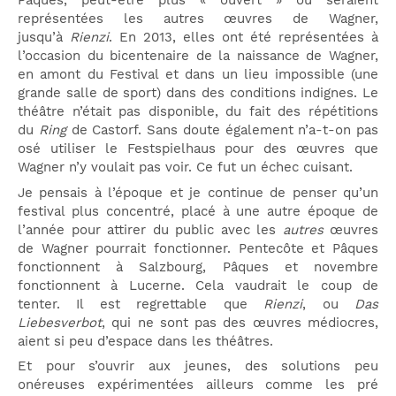
Pâques, peut-être plus « ouvert » où seraient
représentées les autres œuvres de Wagner,
jusqu’à
Rienzi
. En 2013, elles ont été représentées à
l’occasion du bicentenaire de la naissance de Wagner,
en amont du Festival et dans un lieu impossible (une
grande salle de sport) dans des conditions indignes. Le
théâtre n’était pas disponible, du fait des répétitions
du
Ring
de Castorf. Sans doute également n’a-t-on pas
osé utiliser le Festspielhaus pour des œuvres que
Wagner n’y voulait pas voir. Ce fut un échec cuisant.
Je pensais à l’époque et je continue de penser qu’un
festival plus concentré, placé à une autre époque de
l’année pour attirer du public avec les
autres
œuvres
de Wagner pourrait fonctionner. Pentecôte et Pâques
fonctionnent à Salzbourg, Pâques et novembre
fonctionnent à Lucerne. Cela vaudrait le coup de
tenter. Il est regrettable que
Rienzi
, ou
Das
Liebesverbot
, qui ne sont pas des œuvres médiocres,
aient si peu d’espace dans les théâtres.
Et pour s’ouvrir aux jeunes, des solutions peu
onéreuses expérimentées ailleurs comme les pré