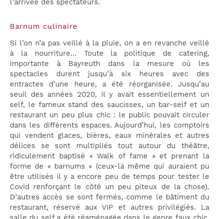
l’arrivée des spectateurs.
Barnum culinaire
Si l’on n’a pas veillé à la pluie, on a en revanche veillé
à la nourriture… Toute la politique de catering,
importante à Bayreuth dans la mesure où les
spectacles durent jusqu’à six heures avec des
entractes d’une heure, a été réorganisée. Jusqu’au
seuil des années 2020, il y avait essentiellement un
self, le fameux stand des saucisses, un bar-self et un
restaurant un peu plus chic : le public pouvait circuler
dans les différents espaces. Aujourd’hui, les comptoirs
qui vendent glaces, bières, eaux minérales et autres
délices se sont multipliés tout autour du théâtre,
ridiculement baptisé « Walk of fame » et prenant la
forme de « barnums » (ceux-là même qui auraient pu
être utilisés il y a encore peu de temps pour tester le
Covid renforçant le côté un peu piteux de la chose).
D’autres accès se sont fermés, comme le bâtiment du
restaurant, réservé aux VIP et autres privilégiés. La
salle du self a été réaménagée dans le genre faux chic,