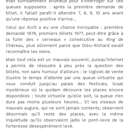
était suffisamment brumeux pour s’interroger sur ces
queues supposées : après la première demande de
billet, il fallait paraît-il attendre 7, 8, 9, 10 ans avant
qu’une réponse positive n’arrive…
Celui qui écrit a eu une chance incroyable : première
demande 1976, premiers billets 1977, peut-être grâce à
la fuite des « cerveaux » consécutive au
Ring
de
Chéreau, plus sûrement parce que Dieu-Richard savait
reconnaître les siens.
Mais tout cela est un mauvais souvenir, puisqu’internet
a permis de résoudre à peu près la question des
billets, non sans humour d’ailleurs : le logiciel de vente
illustre le temps d’attente par une queue virtuelle qui
vous conduit jusqu’au palais des festivals, Graal
mystérieux où le quidam découvre les places encore
disponibles ; toute virtuelle qu’elle soit, la queue n’en
dure pas moins plusieurs heures… Et les oiseaux de
mauvais augure, qui ne sont jamais contents, observent
désormais qu’il reste des places, avec la même
inquiétude qu’ils observaient jadis le pont-levis de la
forteresse désespérément levé.