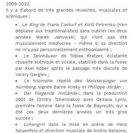
2009-2022.
Il y a d’abord de très grandes réussites, musicales et
scéniques :
Le
Ring
de Frank Castorf et Kirill Petrenko (n’en
déplaise aux traditionalistes) sans oublier les deux
années Marek Janowski, qui n’ont pas été
musicalement médiocres – même si sa direction
ne m’a pas personnellement enthousiasmé ;
Le
Tannhäuser
de Tobias Kratzer, éclatante
réussite scénique et vocale, stabilisé dans la fosse
par Axel Kober après le passage très discuté de
Valery Gergiev ;
Le triomphe répété des
Meistersinger von
Nürnberg
, signée Barrie Kosky et Philippe Jordan ;
Der fliegende Holländer
, dans la production
2021 de Dmitry Tcherniakov avec Oksana Lyniv,
première femme dans la fosse de Bayreuth, qui a
été ces deux dernières années un très gros
succès ;
Lohengrin
dans la mise en scène de Hans
Neuenfels et direction musicale de Andris Nelsons,