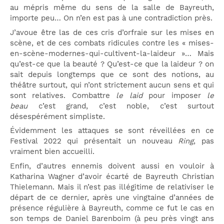
au mépris même du sens de la salle de Bayreuth,
importe peu… On n’en est pas à une contradiction près.
J’avoue être las de ces cris d’orfraie sur les mises en
scène, et de ces combats ridicules contre les « mises-
en-scène-modernes-qui-cultivent-la-laideur »… Mais
qu’est-ce que la beauté ? Qu’est-ce que la laideur ? on
sait depuis longtemps que ce sont des notions, au
théâtre surtout, qui n’ont strictement aucun sens et qui
sont relatives. Combattre
le laid
pour imposer
le
beau
c’est grand, c’est noble, c’est surtout
désespérément simpliste.
Évidemment les attaques se sont réveillées en ce
Festival 2022 qui présentait un nouveau
Ring
, pas
vraiment bien accueilli.
Enfin, d’autres ennemis doivent aussi en vouloir à
Katharina Wagner d’avoir écarté de Bayreuth Christian
Thielemann. Mais il n’est pas illégitime de relativiser le
départ de ce dernier, après une vingtaine d’années de
présence régulière à Bayreuth, comme ce fut le cas en
son temps de Daniel Barenboim (à peu près vingt ans