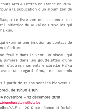
ncours Arts & Lettres en France en 2016.
puy à la publication d’un album zen de
ïkus, « Le livre zen des saisons », est
t l’initiatrice du Kukaï de Bruxelles qui
 haïkus.
 qui exprime une émotion au contact de
s d’écriture.
e feuille dans le vent, un oiseau qui
la lumière dans les gouttelettes d’une
plein d’autres moments encore.Le Haïku
avec un regard ému, et transmis
ts à partir de 12 ans sont les bienvenus
redi, de 15h30 à 18h
novembre – 12 décembre 2018
brunolussatoinstitute.be
elles
P.A.F. : 20 € par séance et forfait