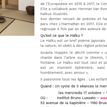
de l’Europoésie en 2015 & 2017, le Co
Elle a collaboré avec Herman Van Rom
haïkus illustrés.
Son dernier recueil de poésies et ha
paru chez L’Harmattan en 2017. Elle es
regroupe 4 fois par an des auteurs de
Qu’est ce que le Haïku ?
Le Haïku est un bref poème japonais
la nature, et obéit à des règles précise
Iocasta Huppen le décrit comme « un
chante dans l’arbre sur le chemin, 
fontaine. Le Haïku est tout ceci et 
est un moment éphémère, saisi 
humblement, avec amour ».
Il passionne tous les âges . Les enfan
Quand : Un cycle de 3 séances le merc
les mercredis 17 octobre – 14 
Où : Institut Bruno Lussato –
www.
52 avenue de la Sapinière – 1180 Brux